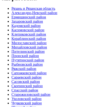
Рязань и Рязанская область
Александро-Невский район
Ермишинский район
Захаровский район
Кадомский район
Касимовский район
Клепиковский район
Кораблинский район
Милославский район
Михайловский район
Пителинский район
Пронский район
Путятинский район
Рыбновский район
Ряжский район
Сапожковский район
Сараевский район
Сасовский район
Скопинский район
Спасский район
Старожиловский район
Ухоловский район
Чучковский район