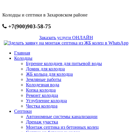
Перейти
к
Колодцы и септики в Захаровском районе
основному
содержанию
+7(900)903-58-75
Заказать услуги ОНЛАЙН
Главная
Колодцы
Бурение колодцев для питьевой воды
Домик для колодца
ЖБ кольца для колодца
Земляные работы
Колодезная вода
Копка колодца
Ремонт колодца
Углубление колодца
Чистка колодца
Септики
Автономные системы канализации
Дренаж участка
Монтаж септика из бетонных колец