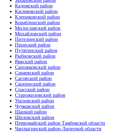
Захаровский район
Кадомский район
Касимовский район
Клепиковский район
Кораблинский район
Милославский район
Михайловский район
Пителинский район
Пронский район
Путятинский район
Рыбновский район
Ряжский район
Сапожковский район
Сараевский район
Сасовский район
Скопинский район
Спасский район
Старожиловский район
Ухоловский район
Чучковский район
Шацкий район
Шиловский район
Первомайский район Тамбовской области
Чаплыгинский район Липецкой области